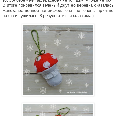
то. Золотое - не так, красное - не то.. джут - тоже не так..
В итоге понравился зеленый джут, но веревка оказалась
малокачественной китайской, она не очень приятно
пахла и пушилась. В результате связала сама ).