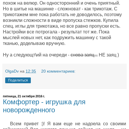
похож на велюр. Он односторонний и очень приятный.
Но в шитье на машинке - сложноват - как трикотаж. С
трикотажем мне пока работать не доводилось, поэтому
возникли сложности в виде пропуска стежков. Купила
спец. иглы для трикотажа, но все равно пропуски есть.
Настройки все потрогала - результат тот же. Пока
мыслей новых нет, как подружить машинку с такой
тканью, доделываю вручную.
Ну а следующт\ий на очереди -
снова заяц...
НЕ заяц )
OlgaDv
на
12:35
20 комментариев:
Поделиться
пятница, 21 октября 2016 г.
Комфортер - игрушка для
новорожденного
Всем привет :)! Я вам еще не надоела со своими