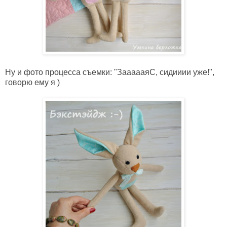
Ну и фото процесса съемки: "ЗаааааяС, сидииии уже!",
говорю ему я )